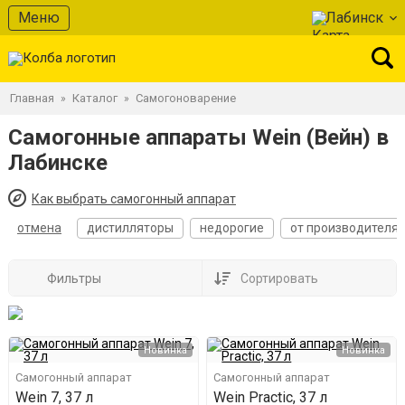
Меню
Лабинск
Главная
Каталог
Самогоноварение
»
»
Самогонные аппараты Wein (Вейн) в
Лабинске
Как выбрать самогонный аппарат
отмена
дистилляторы
недорогие
от производителя
Фильтры
Сортировать
Новинка
Новинка
Самогонный аппарат
Самогонный аппарат
Wein 7, 37 л
Wein Practic, 37 л