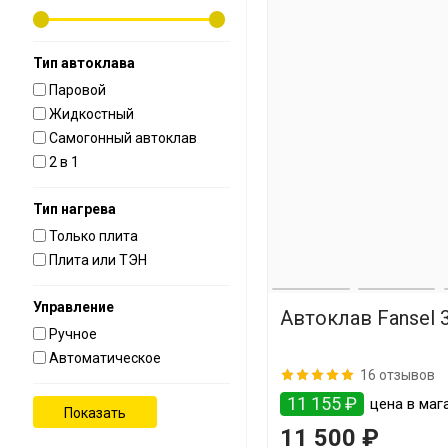
Тип автоклава
Паровой
Жидкостный
Самогонный автоклав
2 в 1
Тип нагрева
Только плита
Плита или ТЭН
Управление
Автоклав Fansel 3
Ручное
Автоматическое
16 отзывов
11 155 ₽
цена в мага
11 500 ₽