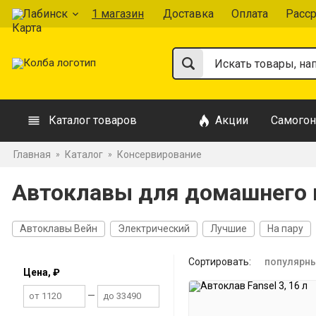
Лабинск
1 магазин
Доставка
Оплата
Расс
Каталог товаров
Акции
Самогон
Главная
Каталог
Консервирование
»
»
Автоклавы для домашнего 
Автоклавы Вейн
Электрический
Лучшие
На пару
Сортировать:
популярн
Цена, ₽
—