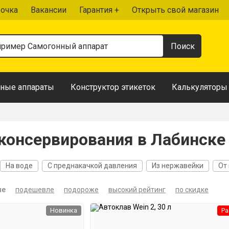
рочка
Вакансии
Гарантия +
Открыть свой магазин
ные аппараты
Конструктор этикеток
Калькуляторы
консервирования в Лабинске
На воде
С преднакачкой давления
Из нержавейки
От
ые
подешевле
подороже
высокий рейтинг
по скидке
Новинка
Ра