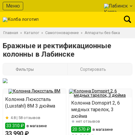
Меню
Лабинск
Главная
Каталог
Самогоноварение
Аппараты без бака
»
»
»
Бражные и ректификационные
колонны в Лабинске
Фильтры
Сортировать
Колонна Люкссталь
Колонна Domspirt 2, 6
(Luxstahl) 8М 3 дюйма
медных тарелок, 3
дюйма
4.8 |
58 отзывов
нет отзывов
33 310 ₽
в магазине
20 570 ₽
в магазине
33 990 ₽