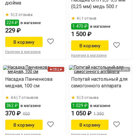
дюйма
(0,25 мм) медь 500 г
5 |
2 отзыва
4 |
1 отзыв
224 ₽
в магазине
1 470 ₽
в магазине
229 ₽
1 500 ₽
Наличие в магазине
Наличие в магазине
★СВЦ★
Скидка 24%
Насадка Панченкова
Попугай настольный для
медная, 100 см
самогонного аппарата
4.6 |
7 отзывов
5 |
3 отзыва
362 ₽
1 029 ₽
в магазине
в магазине
370 ₽
1 050 ₽
450
1 390
Наличие в магазине
Наличие в магазине