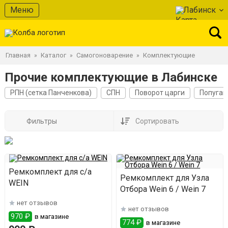
Меню
Лабинск
Главная
Каталог
Самогоноварение
Комплектующие
»
»
»
Прочие комплектующие в Лабинске
РПН (сетка Панченкова)
СПН
Поворот царги
Попугай
Фильтры
Сортировать
Ремкомплект для с/а
Ремкомплект для Узла
WEIN
Отбора Wein 6 / Wein 7
нет отзывов
нет отзывов
970 ₽
в магазине
774 ₽
в магазине