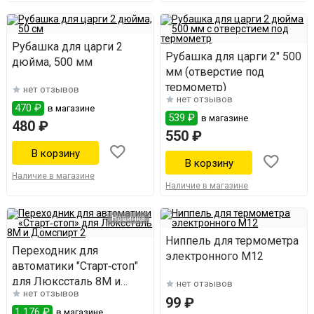
Рубашка для царги 2
Рубашка для царги 2" 500
дюйма, 500 мм
мм (отверстие под
термометр)
нет отзывов
нет отзывов
470 ₽
в магазине
539 ₽
в магазине
480 ₽
550 ₽
Наличие в магазине
Наличие в магазине
Новинка
Ниппель для термометра
Переходник для
электронного М12
автоматики "Старт‑стоп"
для Люкссталь 8М и
нет отзывов
нет отзывов
Домспирт 2
99 ₽
1 176 ₽
в магазине