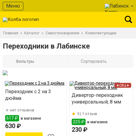
Меню
Лабинск
Главная
Каталог
Самогоноварение
Комплектующие
»
»
»
Переходники в Лабинске
Фильтры
Сортировать
★СВЦ★
Переходник с 2 на 3
Дивертор-переходник
дюйма
универсальный, 8 мм
нет отзывов
5 |
1 отзыв
617 ₽
в магазине
225 ₽
в магазине
630 ₽
230 ₽