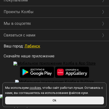
Покупателям
Проекты Колбы
Мы в соцсетях
Связаться с нами
Ваш город:
Лабинск
Скачайте наше приложение
Мы используем
cookies
, чтобы сайт работал лучше. Оставаясь с
2026 © Колба
нами, вы соглашаетесь на использование файлов куки.
Вы принимаете условия политики в отношении обработки
Ok
персональных данных
каждый раз, когда оставляете свои данные в
любой форме обратной связи на сайте kolba.ru.