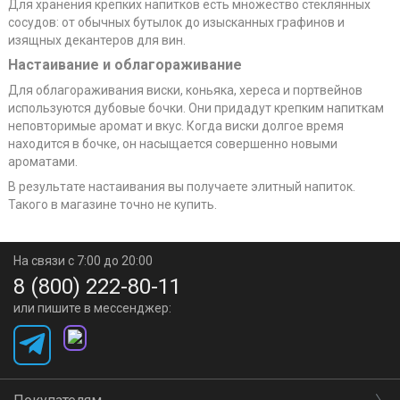
Для хранения крепких напитков есть множество стеклянных
сосудов: от обычных бутылок до изысканных графинов и
изящных декантеров для вин.
Настаивание и облагораживание
Для облагораживания виски, коньяка, хереса и портвейнов
используются дубовые бочки. Они придадут крепким напиткам
неповторимые аромат и вкус. Когда виски долгое время
находится в бочке, он насыщается совершенно новыми
ароматами.
В результате настаивания вы получаете элитный напиток.
Такого в магазине точно не купить.
На связи с 7:00 до 20:00
8 (800) 222-80-11
или пишите в мессенджер: