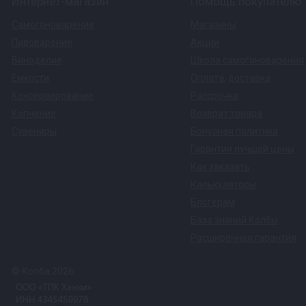
Интернет-магазин
Помощь покупателю
Самогоноварение
Магазины
Пивоварение
Акции
Виноделие
Школа самогоноварения
Емкости
Оплата
,
доставка
Консервирование
Рассрочка
Копчение
Возврат товара
Сувениры
Бонусная политика
Гарантия лучшей цены
Как заказать
Калькуляторы
Блогерам
База знаний Колбы
Расширенная гарантия
© Колба 2026.