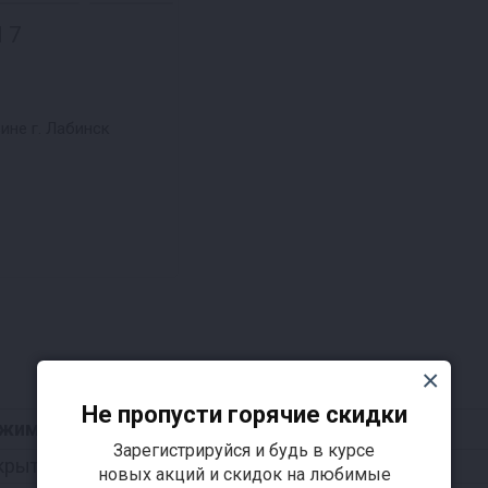
 7
ине г. Лабинск
Не пропусти горячие скидки
жим работы
Зарегистрируйся и будь в курсе
крыто
— откроется в пт
новых акций и скидок на любимые