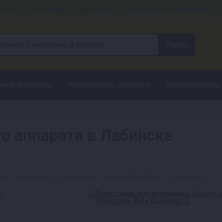
рочка
Вакансии
Гарантия +
Открыть свой магазин
ные аппараты
Конструктор этикеток
Калькуляторы
о аппарата в Лабинске
ые
подешевле
подороже
высокий рейтинг
по скидке