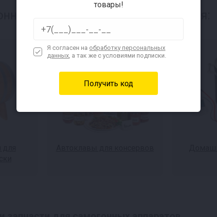
товары!
нного аппарата, также интересуется:
Я согласен на
обработку персональных
данных
, а так же с условиями подписки.
 для
Автоклавы для консервов
Домашн
ски
и запчасти для самогонных аппаратов