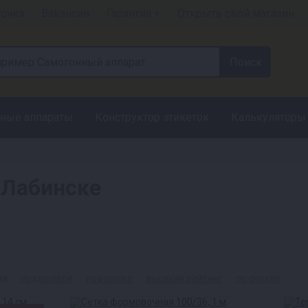
рочка
Вакансии
Гарантия +
Открыть свой магазин
ные аппараты
Конструктор этикеток
Калькуляторы
 Лабинске
ые
подешевле
подороже
высокий рейтинг
по скидке