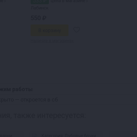
533 ₽
е г.
цена в магазине г.
Лабинск
550 ₽
Наличие в магазинах
жим работы
крыто
— откроется в сб
ия, также интересуется: