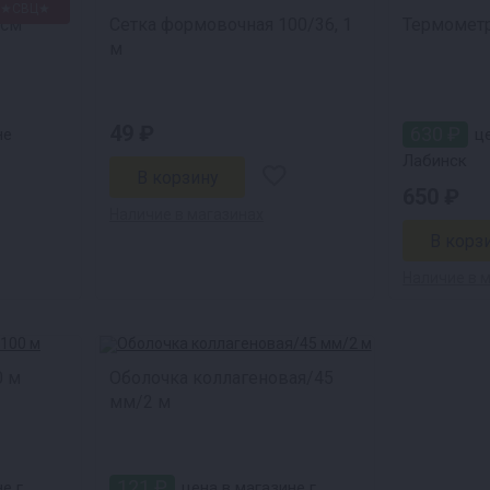
★СВЦ★
 см
Сетка формовочная 100/36, 1
Термометр
м
49 ₽
630 ₽
не
це
Лабинск
650 ₽
Наличие в магазинах
Наличие в 
0 м
Оболочка коллагеновая/45
мм/2 м
121 ₽
е г.
цена в магазине г.