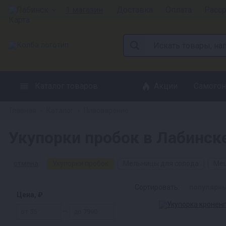
Лабинск
1 магазин
Доставка
Оплата
Расс
Каталог товаров
Акции
Самогон
Главная
Каталог
Пивоварение
»
»
Укупорки пробок в Лабинск
отмена
Укупорки пробок
Мельницы для солода
Меш
Сортировать:
популярн
Цена, ₽
—