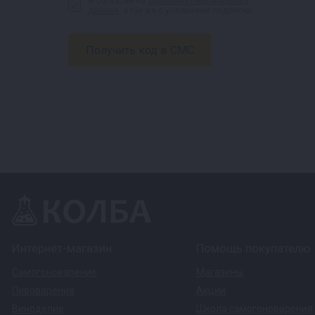
Я согласен на
обработку персональных
данных
, а так же с условиями подписки.
Интернет-магазин
Помощь покупателю
Самогоноварение
Магазины
Пивоварение
Акции
Виноделие
Школа самогоноварения