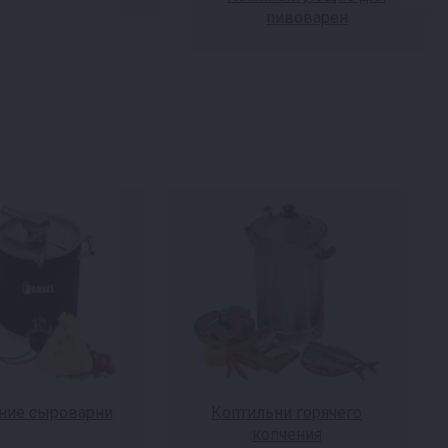
пивоварен
ие сыроварни
Коптильни горячего
копчения