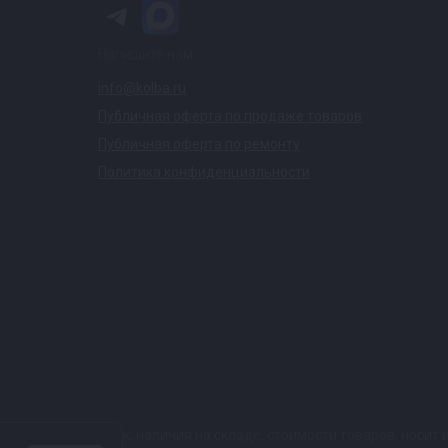
Напишите нам
info@kolba.ru
Публичная оферта по продаже товаров
Публичная оферта по ремонту
Политика конфиденциальности
ких характеристик, наличия на складе, стоимости товаров, носи