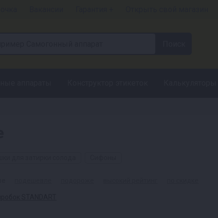
рочка
Вакансии
Гарантия +
Открыть свой магазин
ные аппараты
Конструктор этикеток
Калькуляторы
е
ки для затирки солода
Сифоны
ые
подешевле
подороже
высокий рейтинг
по скидке