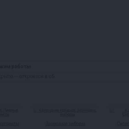
жим работы
крыто
— откроется в сб
кстракты
Зерновые наборы
Сусл