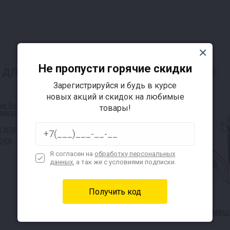
Не пропусти горячие скидки
для пивоваров, также интересуется:
Зарегистрируйся и будь в курсе
новых акций и скидок на любимые
товары!
 для
ски
Я согласен на
обработку персональных
данных
, а так же с условиями подписки.
Автоклавы для консервов
Домашн