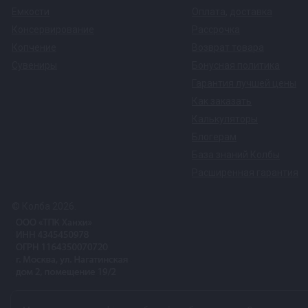
Емкости
Оплата
,
доставка
Консервирование
Рассрочка
Копчение
Возврат товара
Сувениры
Бонусная политика
Гарантия лучшей цены
Как заказать
Калькуляторы
Блогерам
База знаний Колбы
Расширенная гарантия
© Колба 2026.
Вся представленная на сайте информация, касающаяся техничес