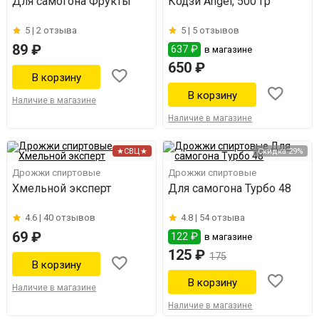
Для самогона Фрукты
Кодзи Angel, 500 гр
5 |
2 отзыва
5 |
5 отзывов
89 ₽
637 ₽
в магазине
650 ₽
Наличие в магазине
Наличие в магазине
★СВЦ★
Скидка 29%
Дрожжи спиртовые
Дрожжи спиртовые
Хмельной эксперт
Для самогона Турбо 48
4.6 |
40 отзывов
4.8 |
54 отзыва
69 ₽
122 ₽
в магазине
125 ₽
175
Наличие в магазине
Наличие в магазине