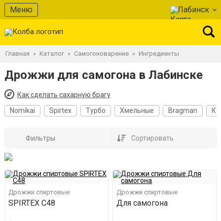
Меню
Лабинск
Главная
Каталог
Самогоноварение
Ингредиенты
»
»
»
Дрожжи для самогона в Лабинске
Как сделать сахарную брагу
Nomikai
Spirtex
Турбо
Хмельные
Bragman
Ко
Фильтры
Сортировать
Дрожжи спиртовые
Дрожжи спиртовые
SPIRTEX C48
Для самогона