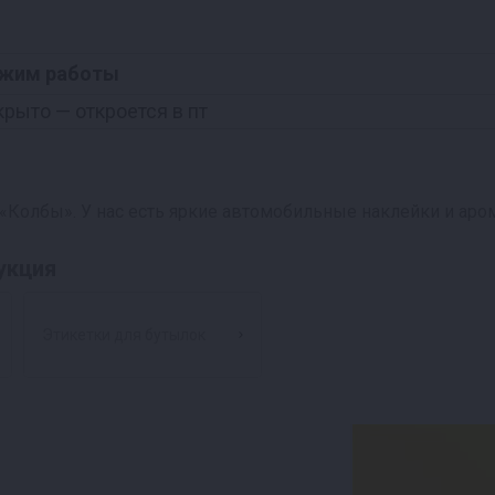
жим работы
крыто
— откроется в пт
 «Колбы». У нас есть яркие автомобильные наклейки и ар
укция
Этикетки для бутылок