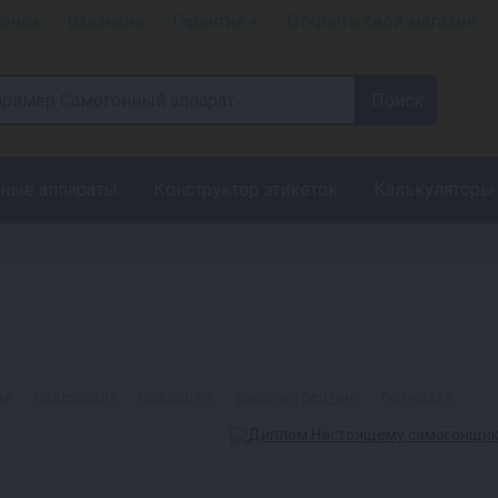
рочка
Вакансии
Гарантия +
Открыть свой магазин
ные аппараты
Конструктор этикеток
Калькуляторы
ые
подешевле
подороже
высокий рейтинг
по скидке