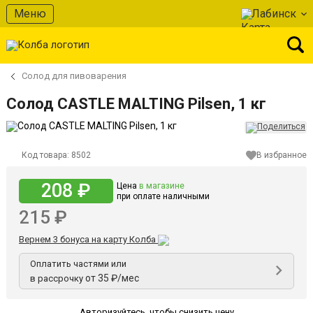
Меню
Лабинск
Солод для пивоварения
Солод CASTLE MALTING Pilsen, 1 кг
Код товара:
8502
В избранное
208 ₽
Цена
в магазине
при оплате наличными
215 ₽
Вернем 3 бонуса на карту Колба
Оплатить частями или
от 35 ₽/мес
в рассрочку
Авторизуйтесь
,
чтобы снизить цену