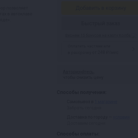
Добавить в корзину
бор позволяет
тах в автоклаве
воде».
Быстрый заказ
Вернем 15 бонусов на карту Колба
Оплатить частями или
от 248 ₽/мес
в рассрочку
Авторизуйтесь
,
чтобы снизить цену
Способы получения:
Самовывоз в
1 магазине
Забрать сегодня
Доставка по городу —
условия
Доставим сегодня
Способы оплаты: