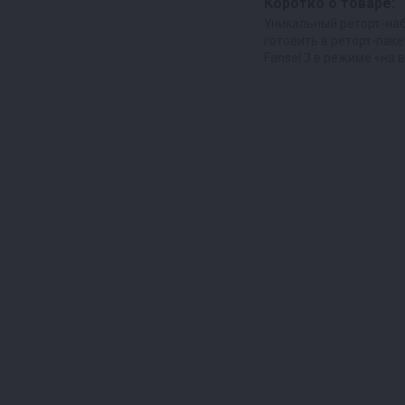
Коротко о товаре:
Уникальный реторт-на
готовить в реторт-паке
Fansel 3 в режиме «на 