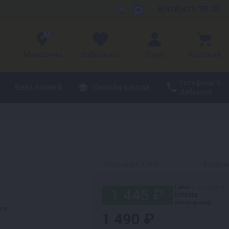
8(918)411-75-05
1
Магазины
Избранное
Вход
Корзина
Телефоны в
База знаний
Онлайн-школа
Лабинске
Код товара:
13596
В избра
Цена
в магазине
1 445 ₽
(оплата
наличными)
цев
1 490 ₽