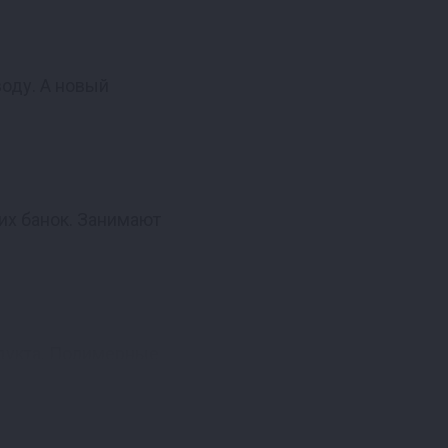
воду. А новый
их банок. Занимают
одукта. Полимерные
аже при долгом