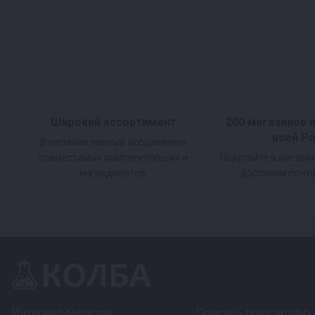
Просто и понятно пользоваться
Реторт-пакеты легко наполнить и запаять. 
возможность разогрева продукта прямо в па
Широкий ассортимент
200 магазинов 
всей Р
В наличии полный ассортимент
совместимых комплектующих и
Покупайте в магази
ингредиентов.
доставим почто
Интернет-магазин
Помощь покупателю