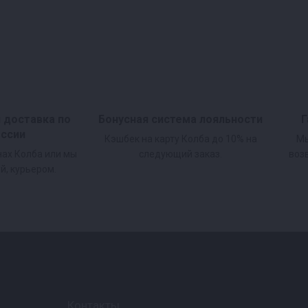
Их можно открывать без ножа или ножниц, многие из н
кете. Продукты в реторт-пакетах храниться нескольк
и доставка по
Бонусная система лояльности
Г
оссии
Кэшбек на карту Колба до 10% на
Мы
нах Колба или мы
следующий заказ.
воз
й, курьером.
Контакты