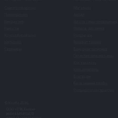
Самогоноварение
Магазины
Пивоварение
Акции
Виноделие
Школа самогоноварения
Емкости
Оплата
,
доставка
Консервирование
Рассрочка
Копчение
Возврат товара
Сувениры
Бонусная политика
Гарантия лучшей цены
Как заказать
Калькуляторы
Блогерам
База знаний Колбы
Расширенная гарантия
© Колба 2026.