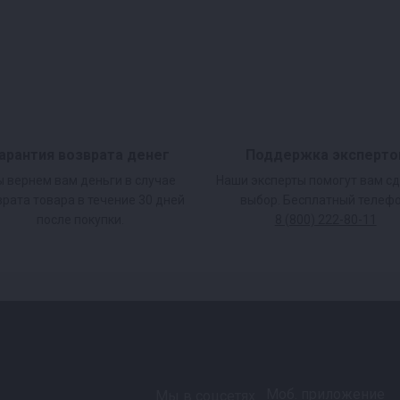
их имеют
о лет без охлаждения.
арантия возврата денег
Поддержка эксперто
 вернем вам деньги в случае
Наши эксперты помогут вам с
врата товара в течение 30 дней
выбор. Бесплатный телефо
после покупки.
8 (800) 222-80-11
Моб. приложение
Мы в соцсетях