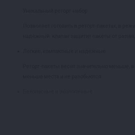
Уникальный реторт-набор
Позволяет готовить в реторт-пакетах, в реж
надежный клапан защитит пакеты от разницы
Легкие, компактные и надежные
Реторт-пакеты весят значительно меньше, 
меньше места и не разобьются.
Безопасные и экологичные
Стерилизация в пакетах сохраняет витамины
плёнки, из которых сделаны реторт-пакеты
нагревании.