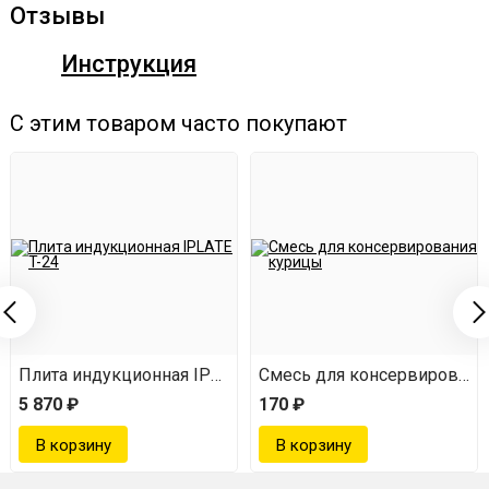
Благодаря этому он достигает рабочего режима всего за
Отзывы
10-15 минут. А сокращенное время работы позволяет
Инструкция
сэкономить еще и электроэнергию.
С этим товаром часто покупают
Компактный и подходит для
любой кухни
Высота автоклава — 25 см, ширина вместе с ручками —
35 см. По своим размерам он сопоставим с большой
кастрюлей или стандартной мультиваркой. Легко
поместится в любой кухонный шкаф для хранения и на
Плита индукционная IPLATE T-24
Смесь для консервировани
плиту под вытяжку для стерилизации.
5 870 ₽
170 ₽
Легкий, прочный и мобильный