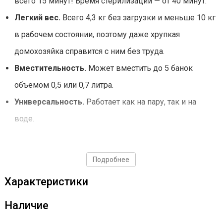
всего 15 минут! Время стерилизации — от 40 минут.
Легкий вес.
Всего 4,3 кг без загрузки и меньше 10 кг
в рабочем состоянии, поэтому даже хрупкая
домохозяйка справится с ним без труда.
Вместительность.
Может вместить до 5 банок
объемом 0,5 или 0,7 литра.
Универсальность.
Работает как на пару, так и на
воде.
Экономия времени,
Подробнее
электроэнергии и воды
Характеристики
Fansel Lite 2025 — это действительно экономичный
Наличие
аппарат, которому для работы нужен всего 1 литр воды.