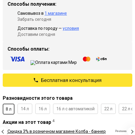
Способы получения:
Самовывоз в
1 магазине
Забрать сегодня
Доставка по городу —
условия
Доставим сегодня
Способы оплаты:
Бесплатная консультация
Разновидности этого товара
14 л
16 л
16 л c автоматикой
22 л
22 л c
8 л
4
Акции на этот товар
Реклама